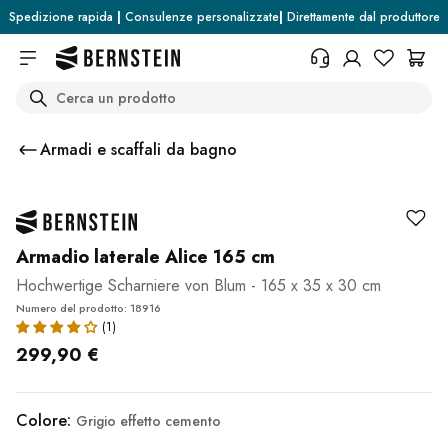
Skip to main content
Spedizione rapida
|
Consulenze personalizzate
|
Direttamente dal produttore
Search
+39 054 41 79 56 59
Avete bisogno di informazioni
Armadi e scaffali da bagno
sulle condizioni di reso, sullo stato
dell'ordine o altro? Compilate il
modulo.
Centro assistenza (FAQ)
Armadio laterale Alice 165 cm
Hochwertige Scharniere von Blum - 165 x 35 x 30 cm
Numero del prodotto: 18916
299,90 €
Colore:
Grigio effetto cemento