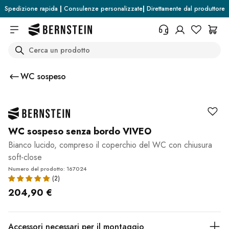
Skip to main content
Spedizione rapida
|
Consulenze personalizzate
|
Direttamente dal produttore
Search
+39 054 41 79 56 59
Avete bisogno di informazioni
WC sospeso
sulle condizioni di reso, sullo stato
dell'ordine o altro? Compilate il
modulo.
Centro assistenza (FAQ)
WC sospeso senza bordo VIVEO
Bianco lucido, compreso il coperchio del WC con chiusura
soft-close
Numero del prodotto: 167024
204,90 €
Accessori necessari per il montaggio