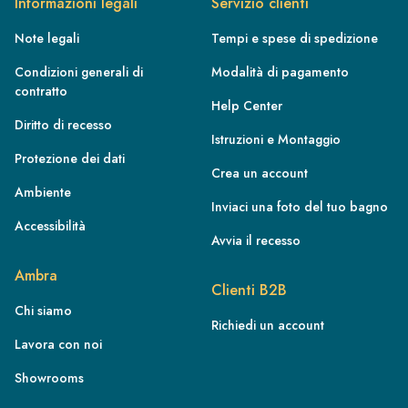
Informazioni legali
Servizio clienti
Note legali
Tempi e spese di spedizione
Condizioni generali di
Modalità di pagamento
contratto
Help Center
Diritto di recesso
Istruzioni e Montaggio
Protezione dei dati
Crea un account
Ambiente
Inviaci una foto del tuo bagno
Accessibilità
Avvia il recesso
FR
Ambra
IE
Clienti B2B
Chi siamo
IT
Richiedi un account
Lavora con noi
NL
ES
Showrooms
BE/NL